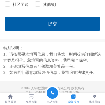
社区团购
其他项目
提交
特别说明：
1、请按照要求填写信息，我们将第一时间提供详细解决
方案及报价。
您填写的信息资料，我司完全保密。
2、正确填写信息者可领取精美礼品一份。
3、如有同行恶意填写虚假信息，我司追究法律责任。
©
2016 无锡微盟网络科技有限公司 版权所有
电话：0510-83451599 137-7118-5099
法律顾问：长江法律服务所 毛主任
返回首页
免费咨询
电话咨询
索取报价
地址导航
电脑版
技术支持：
无锡网站建设